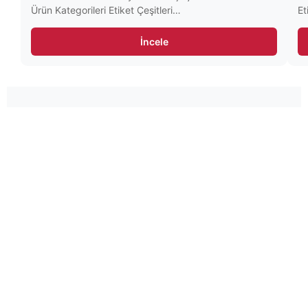
Ürün Kategorileri Etiket Çeşitleri…
Et
İncele