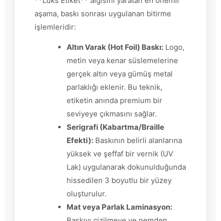
**Lüks Etiket** algısını yaratan en önemli
aşama, baskı sonrası uygulanan bitirme
işlemleridir:
Altın Varak (Hot Foil) Baskı:
Logo,
metin veya kenar süslemelerine
gerçek altın veya gümüş metal
parlaklığı eklenir. Bu teknik,
etiketin anında premium bir
seviyeye çıkmasını sağlar.
Serigrafi (Kabartma/Braille
Efekti):
Baskının belirli alanlarına
yüksek ve şeffaf bir vernik (UV
Lak) uygulanarak dokunulduğunda
hissedilen 3 boyutlu bir yüzey
oluşturulur.
Mat veya Parlak Laminasyon:
Baskıyı çizilmeye ve nemden