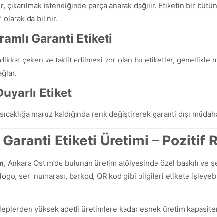
er, çıkarılmak istendiğinde parçalanarak dağılır. Etiketin bir büt
 olarak da bilinir.
amlı Garanti Etiketi
dikkat çeken ve taklit edilmesi zor olan bu etiketler, genellikle 
ğlar.
Duyarlı Etiket
sıcaklığa maruz kaldığında renk değiştirerek garanti dışı müdah
Garanti Etiketi Üretimi – Poziti
am
, Ankara Ostim’de bulunan üretim atölyesinde özel baskılı ve şe
logo, seri numarası, barkod, QR kod gibi bilgileri etikete işleye
aleplerden yüksek adetli üretimlere kadar esnek üretim kapasite