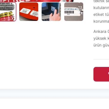
teknik s
kutuları
etiket t
korunmas
Ankara O
yüksek k
ürün güv