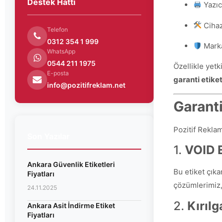
Destek Hattı
Yazıcı
Cihaz 
Telefon
0312 354 1 999
Marka
WhatsApp
0544 211 1975
Özellikle yet
E-posta
garanti etiket
info@pozitifreklam.net
Garanti
Pozitif Reklam
Son Yazılar
1.
VOID E
Ankara Güvenlik Etiketleri
Bu etiket çıka
Fiyatları
çözümlerimiz, 
24.11.2025
2.
Kırılg
Ankara Asit İndirme Etiket
Fiyatları