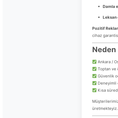
Damla e
Leksan 
Pozitif Rekla
cihaz garantis
Neden 
Ankara / Ost
Toptan ve 
Güvenlik od
Deneyimli e
Kısa süred
Müşterilerimi
üretmekteyiz.