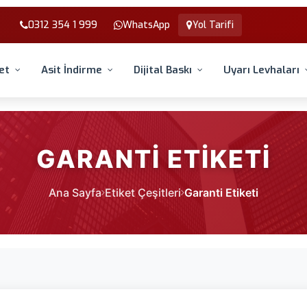
0312 354 1 999
WhatsApp
Yol Tarifi
et
Asit İndirme
Dijital Baskı
Uyarı Levhaları
GARANTI ETIKETI
Ana Sayfa
Etiket Çeşitleri
Garanti Etiketi