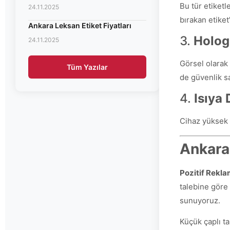
Bu tür etiketl
24.11.2025
bırakan etiket”
Ankara Leksan Etiket Fiyatları
3.
Hologr
24.11.2025
Görsel olarak 
Tüm Yazılar
de güvenlik sa
4.
Isıya 
Cihaz yüksek 
Ankara 
Pozitif Rekl
talebine göre 
sunuyoruz.
Küçük çaplı t