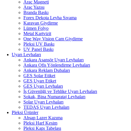
Araç Magneti
Araç Yazısı
Branda Baskı
Forex Dekota Levha Sıvama
Karavan Giydirme
Lümen Folyo
Metal Kartvizit
One Way Vision Cam Giydirme
Pleksi UV Baskı
UV Panel Baskı
Uyarı Levhaları
Ankara Asansör Uyarı Levhaları
Ankara Ofis Yönlendirme Levhaları
Ankara Reklam Dubaları
GES Solar Etiket
GES Uyarı Etiket
GES Uyarı Levhaları
İş Güvenliği ve Tehlike Uyarı Levhaları
Sokak, Bina Numarataj Levhaları
Solar Uyarı Levhaları
TEDAŞ Uyarı Levhaları
Pleksi Ürünler
Ahşap Lazer Kazıma
Pleksi Harf Kesim
Pleksi Kapı Tabelası