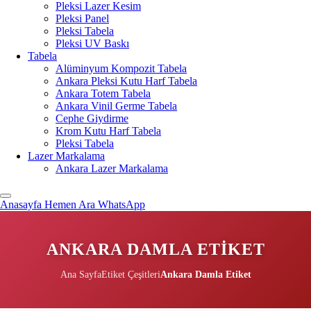
Pleksi Lazer Kesim
Pleksi Panel
Pleksi Tabela
Pleksi UV Baskı
Tabela
Alüminyum Kompozit Tabela
Ankara Pleksi Kutu Harf Tabela
Ankara Totem Tabela
Ankara Vinil Germe Tabela
Cephe Giydirme
Krom Kutu Harf Tabela
Pleksi Tabela
Lazer Markalama
Ankara Lazer Markalama
Anasayfa
Hemen Ara
WhatsApp
ANKARA DAMLA ETIKET
Ana Sayfa
Etiket Çeşitleri
Ankara Damla Etiket