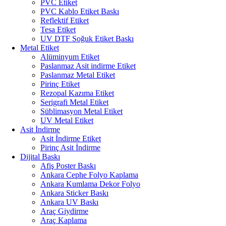
PVC Etiket
PVC Kablo Etiket Baskı
Reflektif Etiket
Tesa Etiket
UV DTF Soğuk Etiket Baskı
Metal Etiket
Alüminyum Etiket
Paslanmaz Asit indirme Etiket
Paslanmaz Metal Etiket
Pirinç Etiket
Rezopal Kazıma Etiket
Serigrafi Metal Etiket
Süblimasyon Metal Etiket
UV Metal Etiket
Asit İndirme
Asit İndirme Etiket
Pirinç Asit İndirme
Dijital Baskı
Afiş Poster Baskı
Ankara Cephe Folyo Kaplama
Ankara Kumlama Dekor Folyo
Ankara Sticker Baskı
Ankara UV Baskı
Araç Giydirme
Araç Kaplama